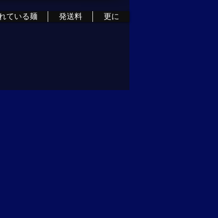
れている麺
発送料
更に