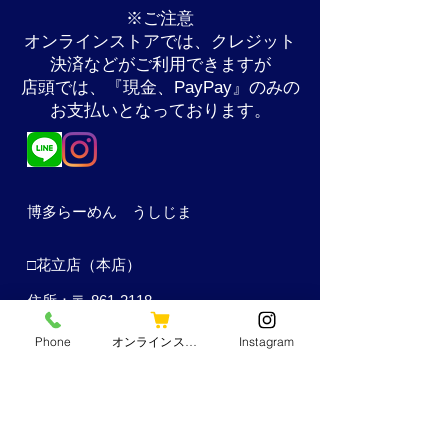
​※ご注意
オンラインストアでは、クレジット
決済などがご利用できますが
​店頭では、『現金、PayPay』のみの
お支払いとなっております。
博多らーめん うしじま
​□花立店（本店）
住所：〒
861-2118
熊本県熊本市東区花立3－33－3
Phone
オンラインストア
Instagram
電話：096－369－3006
営業時間:
平日
11:00～15:00
18:00～21:00