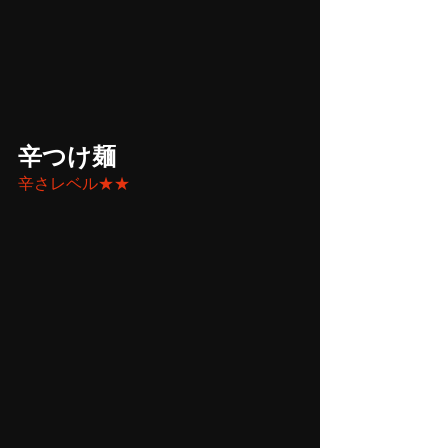
辛つけ麺
辛さレベル★★