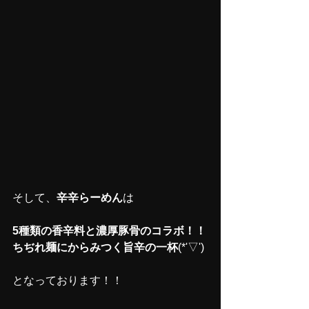
そして、
辛辛らーめん
は
5種類の香辛料と濃厚豚骨のコラボ！！
ちぢれ麺にからみつく旨辛の一杯
(*'▽')
となっております！！