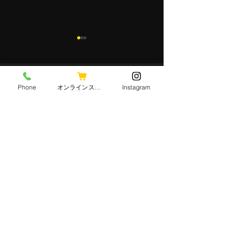
コメント
Phone
オンラインストア
Instagram
2024年新年のご
コメントを追加…
10月から、うしじま東野
店が 火曜日、営業に変わ
ります！
​※ご注意
オンラインストアでは、クレジット
決済などがご利用できますが
​店頭では、『現金、PayPay』のみの
お支払いとなっております。